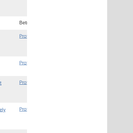
Betreuender Professor
Prof. Dr.-Ing. Jörg Starflinger
Prof. Dr.-Ing. Jörg Starflinger
Prof. Dr.-Ing. Jörg Starflinger
t
Prof. Dr.-Ing. Jörg Starflinger
ely