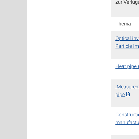
zur Verfüg
The
Optical inv
Particle I
Heat pipe 
Measuremen
pipe
Constructio
manufactu