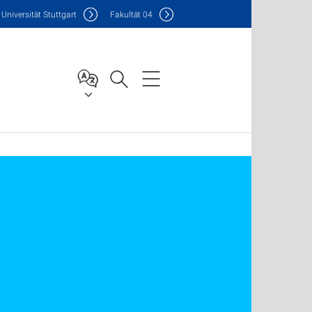
Uni
versität Stuttgart
F
akultät
04