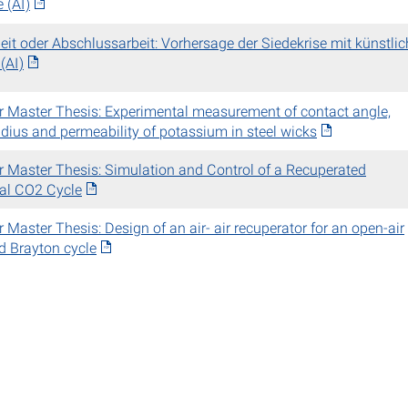
e (AI)
eit oder Abschlussarbeit: Vorhersage der Siedekrise mit künstlic
 (AI)
r Master Thesis: Experimental measurement of contact angle,
radius and permeability of potassium in steel wicks
r Master Thesis: Simulation and Control of a Recuperated
cal CO2 Cycle
 Master Thesis: Design of an air- air recuperator for an open-air
d Brayton cycle