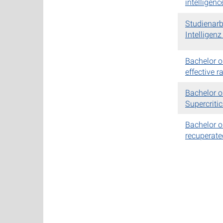
intelligenc
Studienarb
Intelligenz
Bachelor o
effective 
Bachelor o
Supercriti
Bachelor or
recuperate