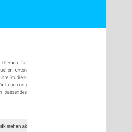
g Themen für
uellen, unten
ihre Studien-
ir freuen uns
in passendes
mik stehen aktuell folgende Themen